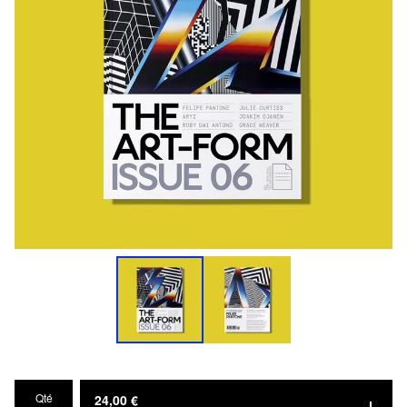
Qté
24,00
€