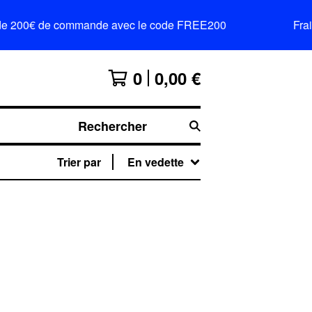
ir de 200€ de commande avec le code FREE200
Frai
0
0,00
€
Rechercher
Trier par
En vedette