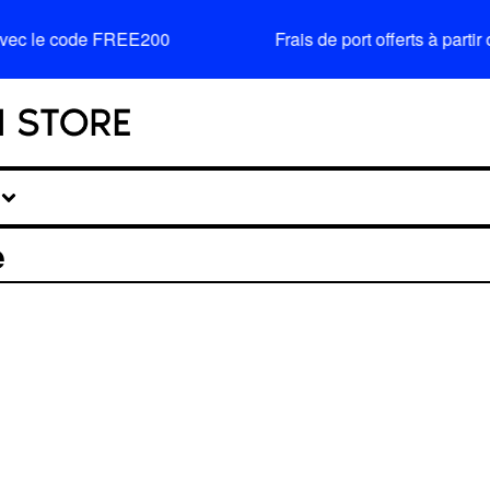
avec le code FREE200
Frais de port offerts à par
e