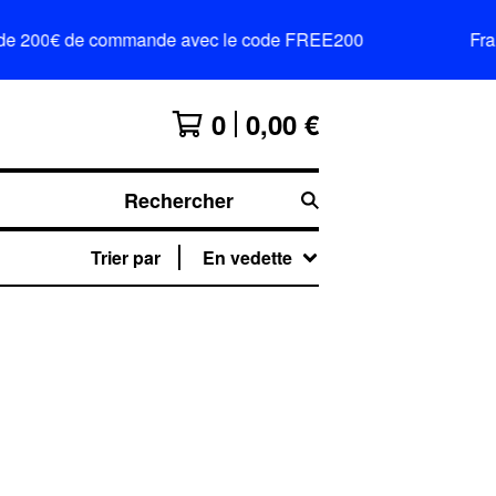
tir de 200€ de commande avec le code FREE200
Frai
0
0,00
€
Rechercher
Trier par
En vedette