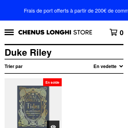
Frais de port offerts à partir de 200€ de c
0
Duke Riley
Trier par
En vedette
En solde