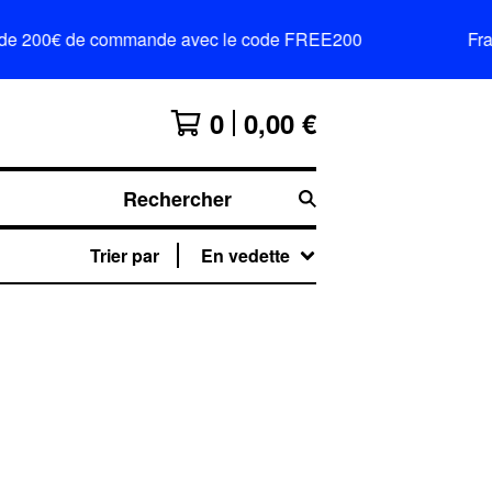
tir de 200€ de commande avec le code FREE200
Frai
0
0,00
€
Rechercher
Trier par
En vedette