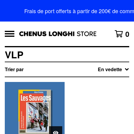
Frais de port offerts à partir de 200€ de c
0
VLP
Trier par
En vedette