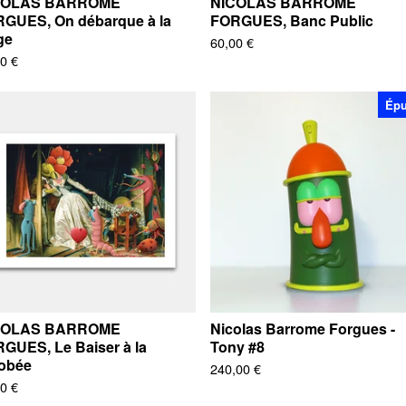
COLAS BARROME
NICOLAS BARROME
GUES, On débarque à la
FORGUES, Banc Public
ge
60,00
€
00
€
Épu
COLAS BARROME
Nicolas Barrome Forgues -
GUES, Le Baiser à la
Tony #8
obée
240,00
€
00
€