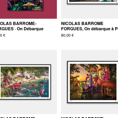
COLAS BARROME-
NICOLAS BARROME
GUES · On Débarque
FORGUES, On débarque à P
90
€
80,00
€