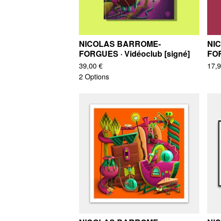
NICOLAS BARROME-
NI
FORGUES · Vidéoclub [signé]
FOR
39,00
€
17,
2 Options