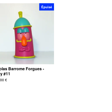
Épuisé
olas Barrome Forgues -
y #11
,00
€