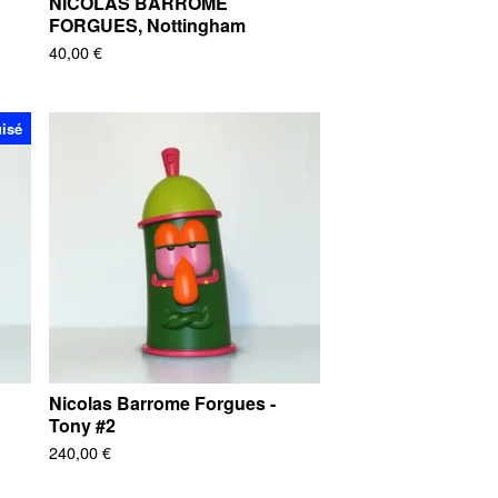
NICOLAS BARROME
FORGUES, Nottingham
40,00
€
isé
Nicolas Barrome Forgues -
Tony #2
240,00
€