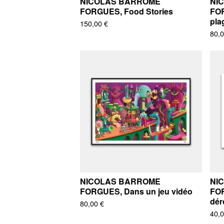
NICOLAS BARROME
NI
FORGUES, Food Stories
FOR
pla
150,00
€
80,
NICOLAS BARROME
NI
FORGUES, Dans un jeu vidéo
FOR
dér
80,00
€
40,