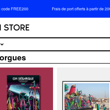
 code FREE200
Frais de port offerts à partir de 
Forgues