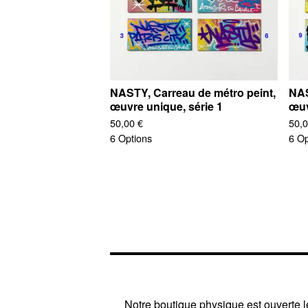
NASTY, Carreau de métro peint,
NAS
œuvre unique, série 1
œuv
50,00
€
50,
6 Options
6 Op
Notre boutique physique est ouverte le