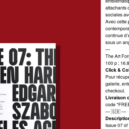
emblématiqu
attachants q
sociales av
Avec cette 
contemporai
continue d’
sous un ang
—
The Art Fo
100 p ; 16.
Click & Col
Pour récup
galerie, e
checkout.
Livraison o
code "FRE
— 🇬🇧 —
Descriptio
Issue 07 of