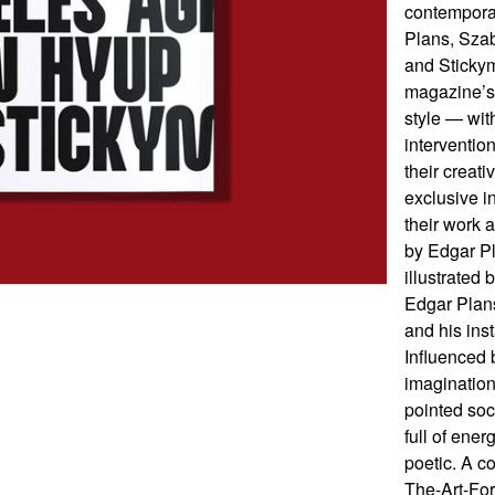
contemporar
Plans, Sza
and Stickymo
magazine’s 
style — wit
interventio
their creat
exclusive i
their work a
by Edgar P
illustrated 
Edgar Plans
and his ins
Influenced 
imagination
pointed soc
full of ener
poetic. A c
The-Art-For