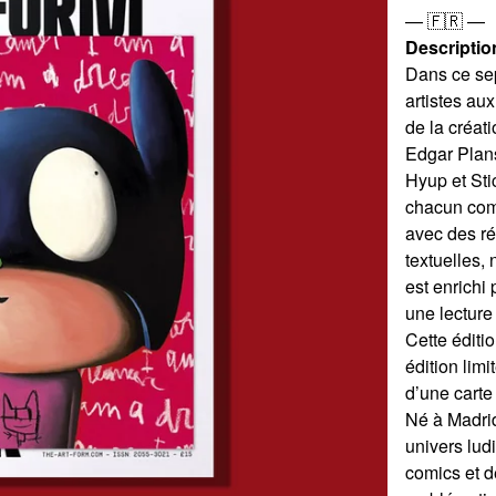
— 🇫🇷 —
Descriptio
Dans ce se
artistes aux
de la créat
Edgar Plan
Hyup et St
chacun com
avec des ré
textuelles,
est enrichi 
une lecture 
Cette éditi
édition li
d’une carte 
Né à Madri
univers ludi
comics et d