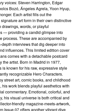
y voices: Steven Harrington, Edgar
bolcs Bozó, Ángeles Agrela, Yoon Hyup,
nger. Each artist fills out the
signature art form in their own distinctive
h drawings, words, or playful
ns — providing a candid glimpse into
ive process. These are accompanied by
n-depth interviews that dig deeper into
nd influences. This limited edition cover
lans comes with a detachable postcard
by the artist. Born in Madrid in 1977,
 is known for his raw, expressive style
tantly recognizable Hero Characters.
by street art, comic books, and childhood
, his work blends playful aesthetics with
ial commentary. Emotional, colorful, and
gy, his visual universe is both critical and
ollector-friendly magazine-meets-artwork,
m Issue 07 offers another vibrant dive