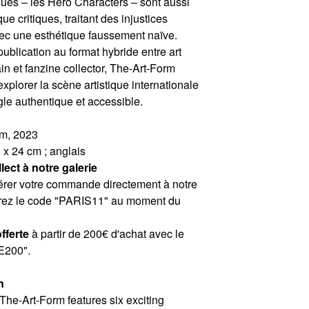
es – les Hero Characters – sont aussi
ue critiques, traitant des injustices
ec une esthétique faussement naïve.
publication au format hybride entre art
n et fanzine collector, The-Art-Form
explorer la scène artistique internationale
le authentique et accessible.
rm, 2023
8 x 24 cm ; anglais
lect à notre galerie
érer votre commande directement à notre
ntrez le code "PARIS11" au moment du
fferte
à partir de 200€ d'achat avec le
E200".
n
 The-Art-Form features six exciting