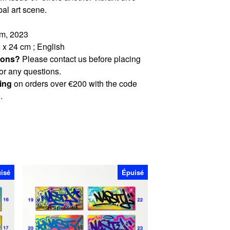
bal art scene.
rm, 2023
8 x 24 cm ; English
ions?
Please contact us before placing
for any questions.
ing
on orders over €200 with the code
.
isé
Épuisé