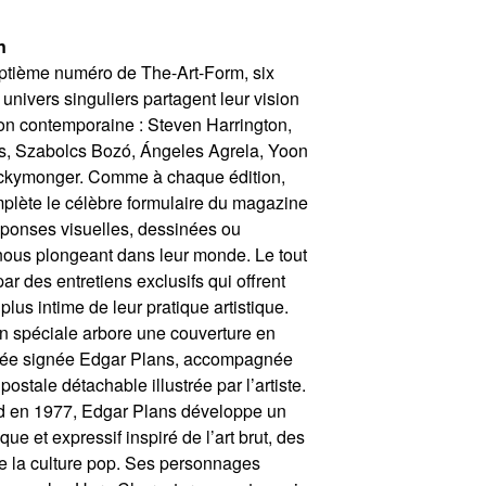
n
ptième numéro de The-Art-Form, six
 univers singuliers partagent leur vision
ion contemporaine : Steven Harrington,
s, Szabolcs Bozó, Ángeles Agrela, Yoon
ickymonger. Comme à chaque édition,
plète le célèbre formulaire du magazine
ponses visuelles, dessinées ou
 nous plongeant dans leur monde. Le tout
par des entretiens exclusifs qui offrent
plus intime de leur pratique artistique.
on spéciale arbore une couverture en
mitée signée Edgar Plans, accompagnée
postale détachable illustrée par l’artiste.
d en 1977, Edgar Plans développe un
que et expressif inspiré de l’art brut, des
e la culture pop. Ses personnages