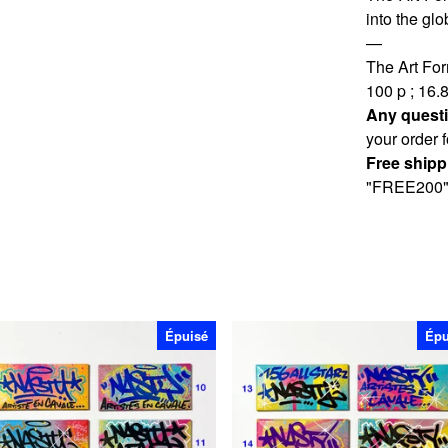
into the glo
—
The Art Fo
100 p ; 16.
Any quest
your order 
Free shipp
"FREE200"
Épuisé
Épu