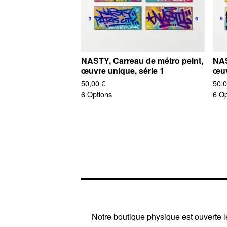
NASTY, Carreau de métro peint,
NAS
œuvre unique, série 1
œuv
50,00
€
50,
6 Options
6 Op
Notre boutique physique est ouverte le