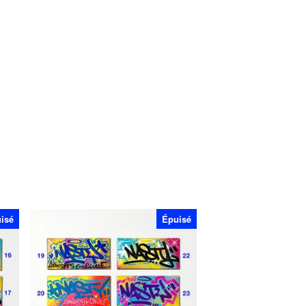
isé
Épuisé