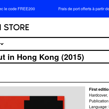
 code FREE200
Frais de port offerts à partir de 
t in Hong Kong (2015)
First editi
Hardcover,
Publication
Language: 