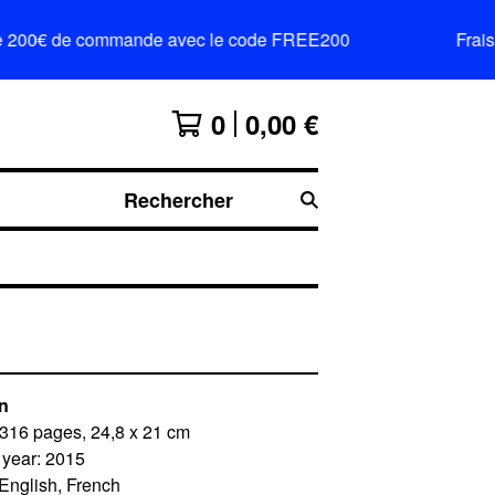
200€ de commande avec le code FREE200
Frais de po
0
0,00
€
Rechercher
on
 316 pages, 24,8 x 21 cm
 year: 2015
English, French