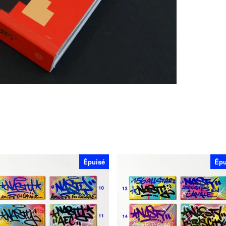
Épuisé
Épu