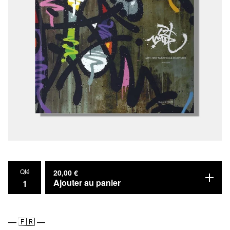
Qté
20,00
€
Ajouter au panier
— 🇫🇷 —