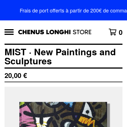
Frais de port offerts à partir de 200€ de comm
0
MIST · New Paintings and
Sculptures
20,00
€