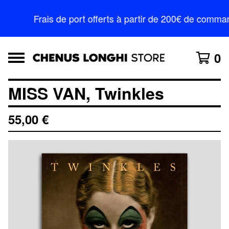
Frais de port offerts à partir de 200€ de comma
0
MISS VAN, Twinkles
55,00
€