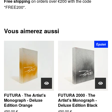
Free shipping
on orders over €200 with the code
"FREE200".
Vous aimerez aussi
Épuisé
FUTURA · The Artist's
FUTURA 2000 · The
Monograph - Deluxe
Artist's Monograph -
Edition Orange
Deluxe Edition Black
450,00
€
450,00
€