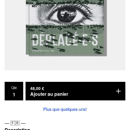
Qté
48,00
€
Ajouter au panier
Plus que quelques-uns!
— 🇫🇷 —
Description