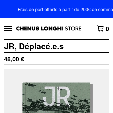
Frais de port offerts à partir de 200€ de comm
0
JR, Déplacé.e.s
48,00
€