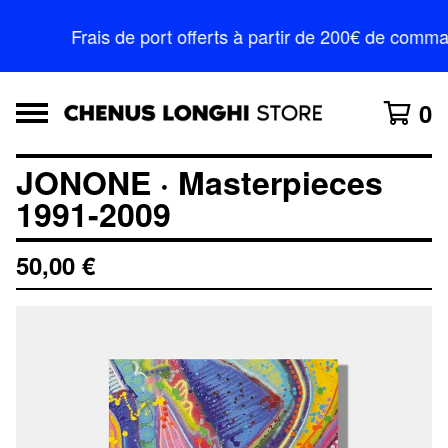
Frais de port offerts à partir de 200€ de comm
0
JONONE · Masterpieces
1991-2009
50,00
€