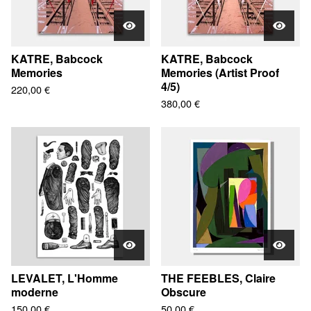
KATRE, Babcock
KATRE, Babcock
Memories
Memories (Artist Proof
4/5)
220,00
€
380,00
€
LEVALET, L'Homme
THE FEEBLES, Claire
moderne
Obscure
150,00
€
50,00
€