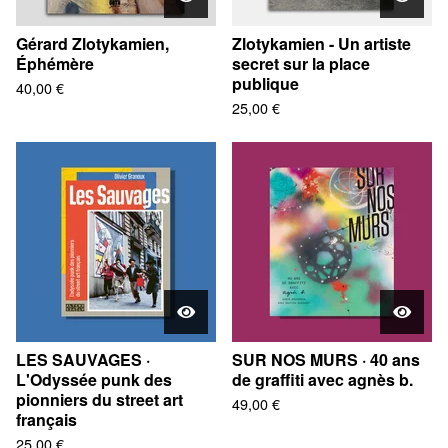
Gérard Zlotykamien,
Zlotykamien - Un artiste
Éphémère
secret sur la place
publique
40,00
€
25,00
€
LES SAUVAGES ·
SUR NOS MURS · 40 ans
L'Odyssée punk des
de graffiti avec agnès b.
pionniers du street art
49,00
€
français
25,00
€