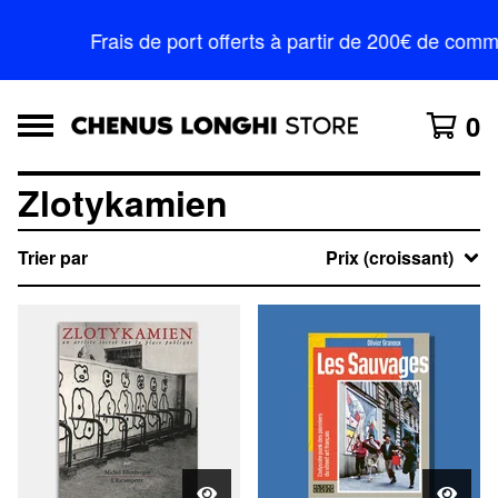
Frais de port offerts à partir de 200€ de co
0
Zlotykamien
Trier par
Prix (croissant)