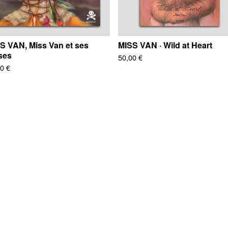
S VAN, Miss Van et ses
MISS VAN · Wild at Heart
ses
50,00
€
50
€