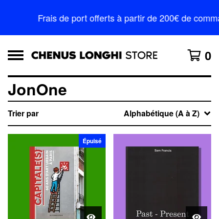
Frais de port offerts à partir de 200€ de com
0
JonOne
Trier par
Alphabétique (A à Z)
Épuisé