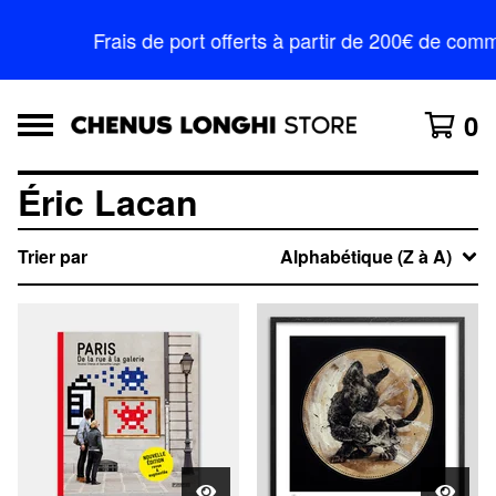
Frais de port offerts à partir de 200€ de c
0
Éric Lacan
Trier par
Alphabétique (Z à A)