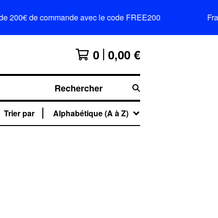
tir de 200€ de commande avec le code FREE200
Frai
0
0,00
€
Rechercher
Trier par
Alphabétique (A à Z)