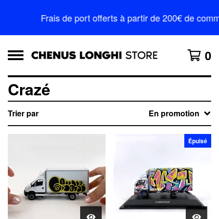
Frais de port offerts à partir de 200€ de c
0
Crazé
Trier par
En promotion
Épuisé