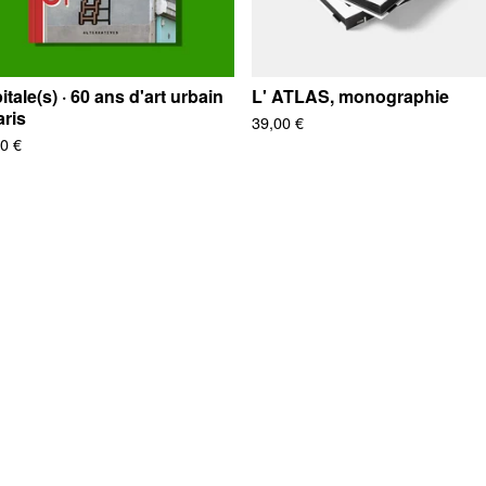
itale(s) · 60 ans d'art urbain
L' ATLAS, monographie
aris
39,00
€
90
€