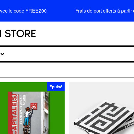
avec le code FREE200
Frais de port offerts à par
Épuisé