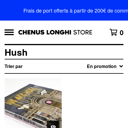
Frais de port offerts à partir de 200€ de c
0
Hush
Trier par
En promotion