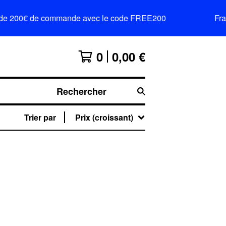
tir de 200€ de commande avec le code FREE200
Frai
0
0,00
€
Rechercher
Trier par
Prix (croissant)