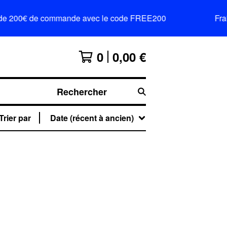
tir de 200€ de commande avec le code FREE200
Frai
0
0,00
€
Rechercher
Trier par
Date (récent à ancien)